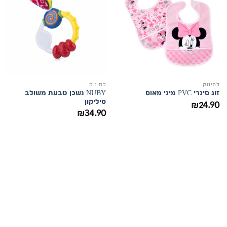
לתינוק
לתינוק
NUBY נשכן טבעת משולב
זוג סינרי PVC מיני מאוס
סיליקון
₪
24.90
₪
34.90