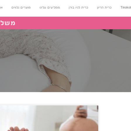
Tinokot
כרית הריון
כרית לניו בורן
ממליצים עלינו
מוצרים נלווים
או
משלוח